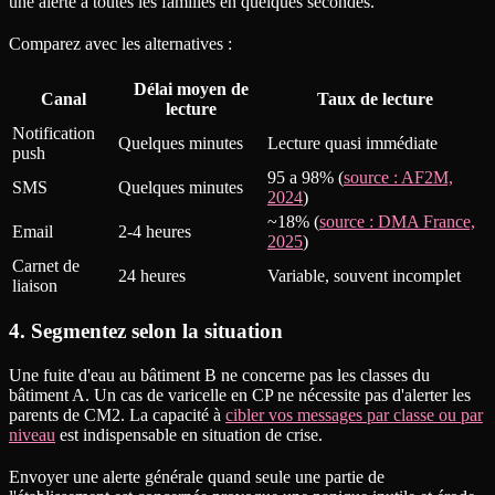
une alerte à toutes les familles en quelques secondes.
Comparez avec les alternatives :
Délai moyen de
Canal
Taux de lecture
lecture
Notification
Quelques minutes
Lecture quasi immédiate
push
95 a 98% (
source : AF2M,
SMS
Quelques minutes
2024
)
~18% (
source : DMA France,
Email
2-4 heures
2025
)
Carnet de
24 heures
Variable, souvent incomplet
liaison
4. Segmentez selon la situation
Une fuite d'eau au bâtiment B ne concerne pas les classes du
bâtiment A. Un cas de varicelle en CP ne nécessite pas d'alerter les
parents de CM2. La capacité à
cibler vos messages par classe ou par
niveau
est indispensable en situation de crise.
Envoyer une alerte générale quand seule une partie de